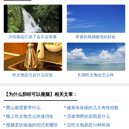
月经期自己弄了会不会有事
带着饥饿感睡觉的好处
吃太饱会引起什么症状
长期吃太饱会怎么样
【为什么胆经可以瘦腿】相关文章：
爬山都需要带什么
健身美体操的几大奇怪招数
晚上吃太饱怎么快速消化
迅速增胖的原因是什么
瘦腰柔软瑜伽的招式有哪些
总吃太饱易惹10种疾病