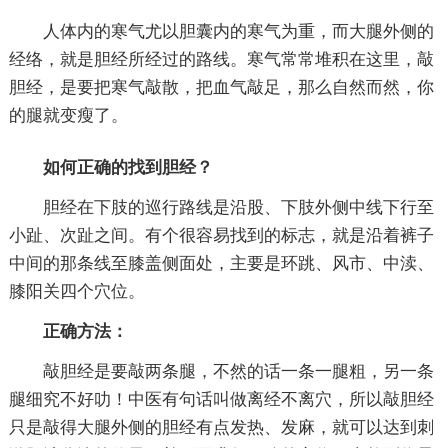
人体内的寒气尤以胆囊内的寒气为重，而大腿外侧的
经络，就是胆经所经过的路线。寒气常常堆积在这里，敲
胆经，是要把寒气敲散，把血气敲足，那么自然而然，你
的腿就变瘦了。
如何正确的找到胆经？
胆经在下肢的巡行路线是沿股、下肢外侧中线下行至
小趾、次趾之间。有个很容易找到的标志，就是沿着裤子
中间的那条线至膝盖侧面处，主要是环跳、风市、中渎、
膝阳关四个穴位。
正确方法：
敲胆经是要敲两条腿，不然的话一条一腿粗，另一条
腿细究不好叻！中医有句话叫做离经不离穴，所以敲胆经
只是敲得大腿外侧的胆经有点发热、发麻，就可以达到刺