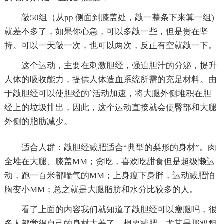
敲50组（从pp 侧面到膝盖处，敲一整条下来算一组)
就差不多了，如果你心急，可以多敲一些，但是贵在坚
持。可以一天敲一次，也可以两次，反正有空就敲一下。
这个运动，主要在刺激胆经，强迫胆汁的分泌，提升
人体的吸收能力，提供人体造血系统所需的充足材料。由
于敲胆经可以使胆经的`活动加速，将大腿外侧堆积在胆
经上的垃圾排出，因此，这个运动直接就会使臀部和大腿
外侧的脂肪减少。
适合人群：敲胆经减肥适合“典型的梨形的身材”。肉
全堆在大腿、膝盖MM；贪吃，喜欢吃甜食但是超级懒运
动，跑一百米都喘气的MM；上身瘦下身胖，运动减肥怕
胸变小MM；总之就是大腿脂肪和水分比较多的人。
看了上面的内容我们就知道了敲胆经可以瘦腿吗，很
多人都觉得自己的身材太差了，想要减肥，尤其是那双粗