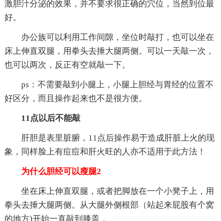
激胆汁分泌的效果，并不要求很正确的穴位，当然到位最
好。
办公族可以利用工作间隙，坐位时敲打，也可以坐在
床上伸直双腿，用拳头去捶大腿两侧。可以一天敲一次，
也可以两次，反正有空就敲一下。
ps：不需要敲到小腿上，小腿上胆经与胃经的位置不
好区分，而且操作起来也不是很方便。
11点以后不能敲
肝胆是表里脏腑，11点后操作易于造成肝脏上火的现
象，同样脸上有痘痘和肝火旺的人亦不适用于此方法！
为什么胆经可以瘦腿2
坐在床上伸直双腿，或者把脚放在一个小凳子上，用
拳头去捶大腿两侧。从大腿外侧根部（站起来屁股有个窝
的地方)开始一直敲到膝盖，