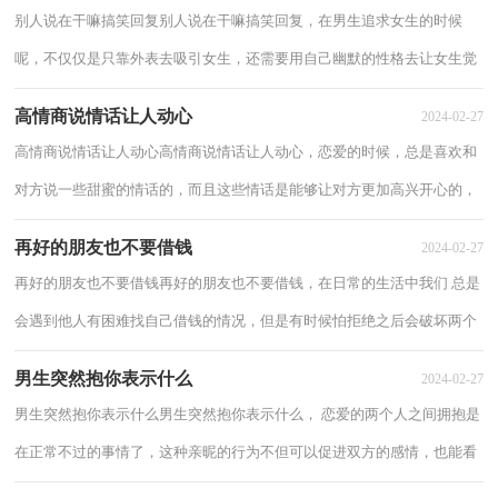
别人说在干嘛搞笑回复别人说在干嘛搞笑回复，在男生追求女生的时候
呢，不仅仅是只靠外表去吸引女生，还需要用自己幽默的性格去让女生觉
得你很有趣，那么聊天中经常会问到对方在干嘛...
高情商说情话让人动心
2024-02-27
高情商说情话让人动心高情商说情话让人动心，恋爱的时候，总是喜欢和
对方说一些甜蜜的情话的，而且这些情话是能够让对方更加高兴开心的，
感兴趣的来看看高情商说情话让人动心及相关...
再好的朋友也不要借钱
2024-02-27
再好的朋友也不要借钱再好的朋友也不要借钱，在日常的生活中我们 总是
会遇到他人有困难找自己借钱的情况，但是有时候怕拒绝之后会破坏两个
人的感情，就会选择借钱而委屈自己，以下...
男生突然抱你表示什么
2024-02-27
男生突然抱你表示什么男生突然抱你表示什么， 恋爱的两个人之间拥抱是
在正常不过的事情了，这种亲昵的行为不但可以促进双方的感情，也能看
出来你们两个人的感情非常的甜蜜，以下分...