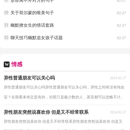
9
形容离不开对方的句子
02-27
10
关于荷尔蒙的唯美句子
02-27
11
幽默撩女生的情话套路
02-27
12
聊天技巧幽默追女孩子话题
02-27
情感
W
异性普通朋友可以关心吗
2024-02-27
异性普通朋友可以关心吗异性普通朋友可以关心吗，异性之间有没有纯友
谊？在我看来肯定是有的，但那只是极少数的人，甚至都可以忽略不计。
很多人都有自己的蓝颜或红颜知己，可能是因为...
异性朋友突然说喜欢你 但是又不经常联系
2024-02-27
异性朋友突然说喜欢你 但是又不经常联系异性朋友突然说喜欢你 但是又