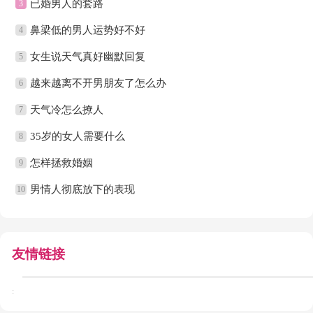
已婚男人的套路
3
鼻梁低的男人运势好不好
4
女生说天气真好幽默回复
5
越来越离不开男朋友了怎么办
6
天气冷怎么撩人
7
35岁的女人需要什么
8
怎样拯救婚姻
9
男情人彻底放下的表现
10
友情链接
: