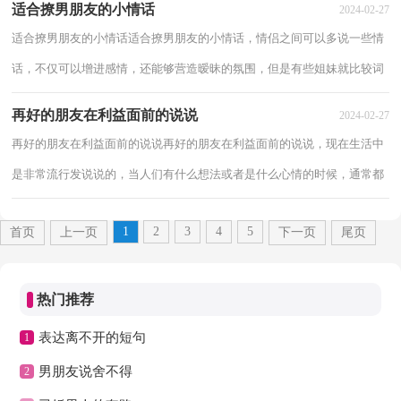
适合撩男朋友的小情话
2024-02-27
适合撩男朋友的小情话适合撩男朋友的小情话，情侣之间可以多说一些情
话，不仅可以增进感情，还能够营造暧昧的氛围，但是有些姐妹就比较词
穷，所以下面给大家一些适合撩男朋友的小情话...
再好的朋友在利益面前的说说
2024-02-27
再好的朋友在利益面前的说说再好的朋友在利益面前的说说，现在生活中
是非常流行发说说的，当人们有什么想法或者是什么心情的时候，通常都
会通过说说来表达，下面整理了再好的朋友在...
1
2
3
4
5
首页
上一页
下一页
尾页
热门推荐
表达离不开的短句
1
男朋友说舍不得
2